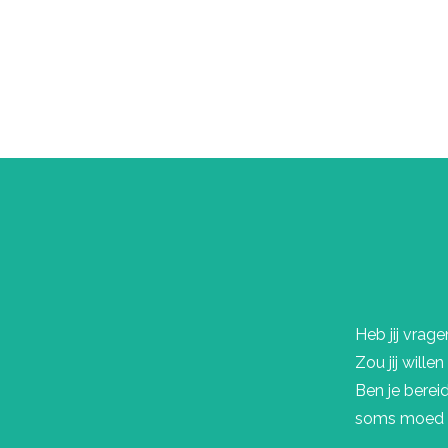
Heb jij vrag
Zou jij wille
Ben je berei
soms moed e