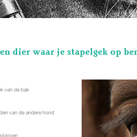
een dier waar je stapelgek op be
oek van de bak
rlijden van de andere hond
k plassen