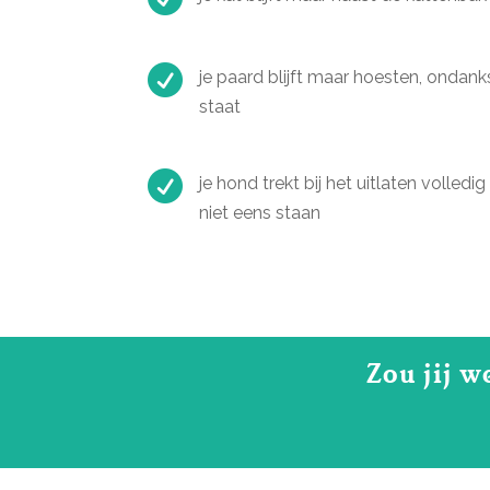

je paard blijft maar hoesten, ondank
staat

je hond trekt bij het uitlaten volledig 
niet eens staan
Zou jij w