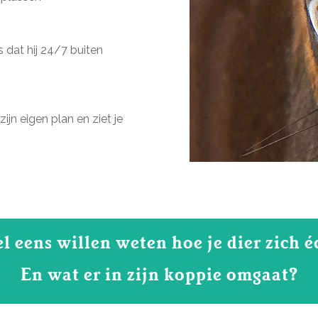
s dat hij 24/7 buiten
zijn eigen plan en ziet je
el eens willen weten hoe je dier zich é
En wat er in zijn koppie omgaat?