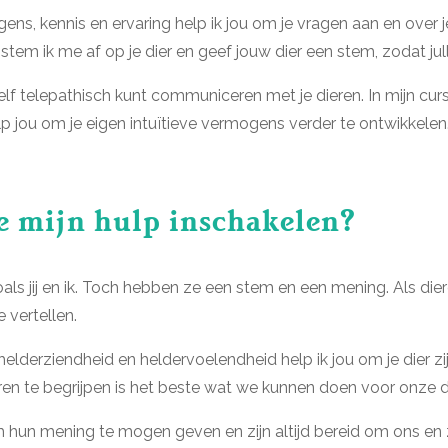
gens, kennis en ervaring help ik jou om je vragen aan en over
 stem ik me af op je dier en geef jouw dier een stem, zodat jull
zelf telepathisch kunt communiceren met je dieren. In mijn curs
lp jou om je eigen intuïtieve vermogens verder te ontwikkelen
 mijn hulp inschakelen?
als jij en ik. Toch hebben ze een stem en een mening. Als diere
e vertellen.
helderziendheid en heldervoelendheid help ik jou om je dier z
eren te begrijpen is het beste wat we kunnen doen voor onze d
m hun mening te mogen geven en zijn altijd bereid om ons en z