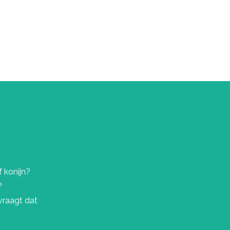
f konijn?
?
vraagt dat