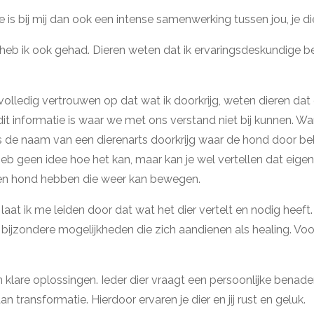
s bij mij dan ook een intense samenwerking tussen jou, je die
b ik ook gehad. Dieren weten dat ik ervaringsdeskundige ben
olledig vertrouwen op dat wat ik doorkrijg, weten dieren dat
it informatie is waar we met ons verstand niet bij kunnen. Wa
s de naam van een dierenarts doorkrijg waar de hond door b
k heb geen idee hoe het kan, maar kan je wel vertellen dat eige
een hond hebben die weer kan bewegen.
 laat ik me leiden door dat wat het dier vertelt en nodig heeft
bijzondere mogelijkheden die zich aandienen als healing. Voor 
n klare oplossingen. Ieder dier vraagt een persoonlijke benader
n transformatie. Hierdoor ervaren je dier en jij rust en geluk.