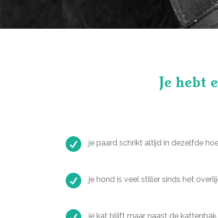
Je hebt 

je paard schrikt altijd in dezelfde h

je hond is veel stiller sinds het ove

je kat blijft maar naast de kattenba