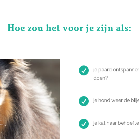
Hoe zou het voor je zijn als:

je paard ontspannen 
doen?

je hond weer de blij

je kat haar behoeft