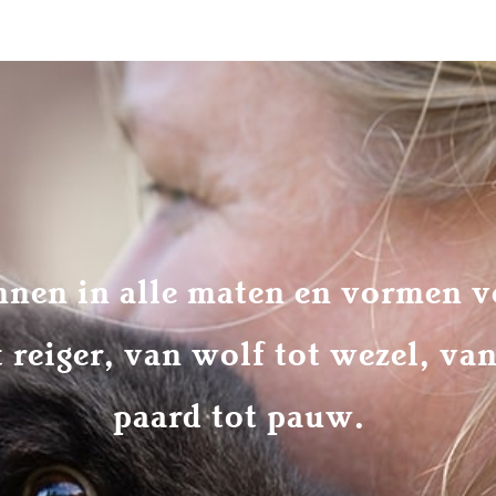
nnen in alle maten en vormen v
 reiger, van wolf tot wezel, van
paard tot pauw.