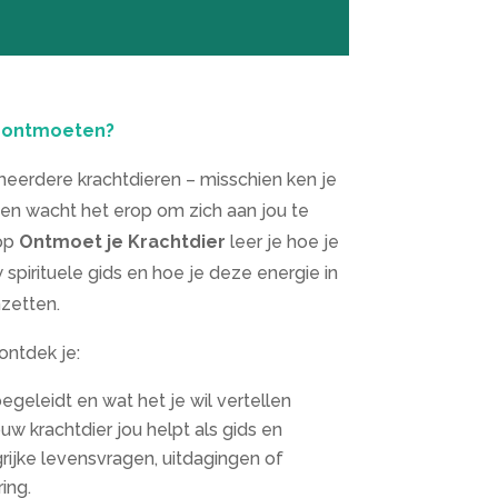
r ontmoete
n?
eerdere krachtdieren – misschien ken je
hien wacht het erop om zich aan jou te
hop
Ontmoet je Krachtdier
leer je hoe je
spirituele gids en hoe je deze energie in
nzetten.
ontdek je:
egeleidt en wat het je wil vertellen
w krachtdier jou helpt als gids en
rijke levensvragen, uitdagingen of
ing.