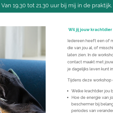
Van 19.30 tot 21.30 uur bij mij in de praktijk.
Wil jij
jouw krachtdie
Iedereen heeft een of m
die van jou al, of missc
laten zien. In de works
contact maakt met jouw 
je dagelijks leven kunt i
Tijdens deze workshop 
Welke krachtdier jou b
Hoe de energie van jou
beschermer bij belang
periodes van verander