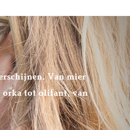
erschijnen. Van mier
 orka tot olifant, van