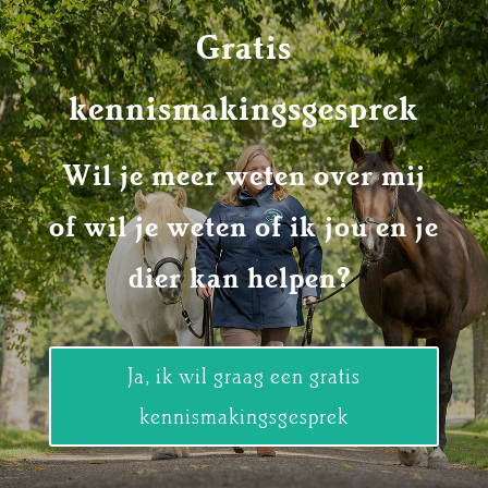
Gratis
kennismakingsgesprek
Wil je meer weten over mij
of wil je weten of ik jou en je
dier kan helpen?
Ja, ik wil graag een gratis
kennismakingsgesprek