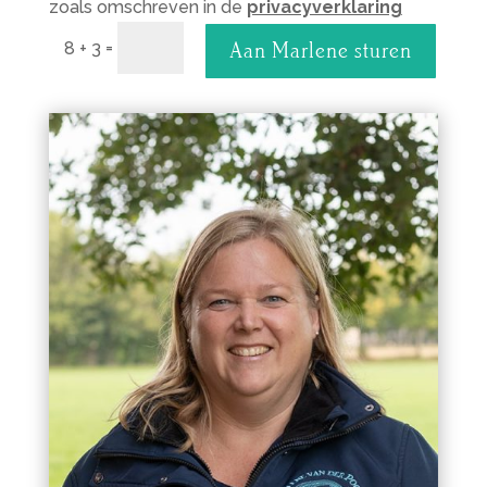
zoals omschreven in de
privacyverklaring
=
Aan Marlene sturen
8 + 3