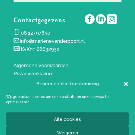



Contactgegevens

06 12797650

info@marlenevanderpoort.nl

KvKnr.: 68632932
Algemene Voorwaarden
Privacyverklaring
Beheer cookie toestemming
Wij gebruiken cookies om onze website en onze service te
optimaliseren.
Alle cookies
Webdesign:
WensWebdesign
Fotografie:
Ellen Pitlo
copyright © Marlene van der
Weigeren