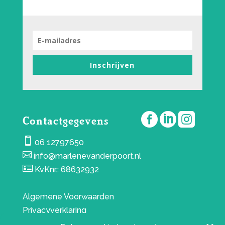
Inschrijven



Contactgegevens

06 12797650

info@marlenevanderpoort.nl

KvKnr.: 68632932
Algemene Voorwaarden
Privacyverklaring