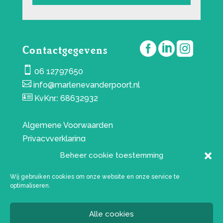



Contactgegevens

06 12797650

info@marlenevanderpoort.nl

KvKnr.: 68632932
Algemene Voorwaarden
Privacyverklaring
Beheer cookie toestemming
Wij gebruiken cookies om onze website en onze service te
optimaliseren.
Alle cookies
Webdesign:
WensWebdesign
Fotografie: