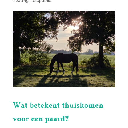
Reading
,
Telepathie
Wat betekent thuiskomen
voor een paard?