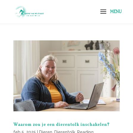
Waarom zou je een dierentolk inschakelen?
feb 5, 2025
|
Dieren
,
Dierentolk
,
Reading