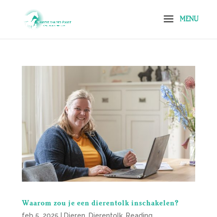
Waarom zou je een dierentolk inschakelen?
feb 5, 2025
|
Dieren
,
Dierentolk
,
Reading