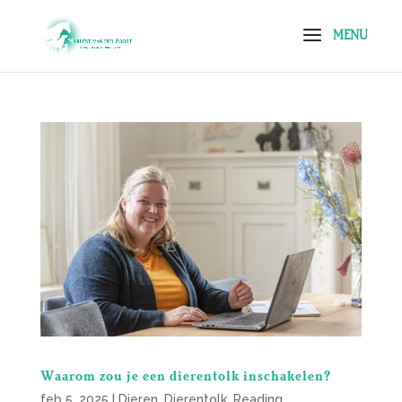
Waarom zou je een dierentolk inschakelen?
feb 5, 2025
|
Dieren
,
Dierentolk
,
Reading