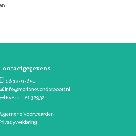
een
Contactgegevens

06 12797650

info@marlenevanderpoort.nl

KvKnr.: 68632932
Algemene Voorwaarden
Privacyverklaring