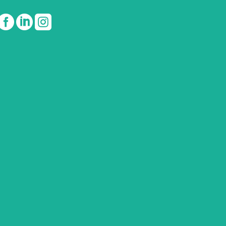


