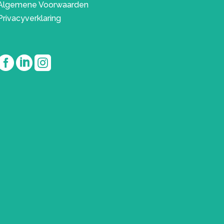
Algemene Voorwaarden
Privacyverklaring


