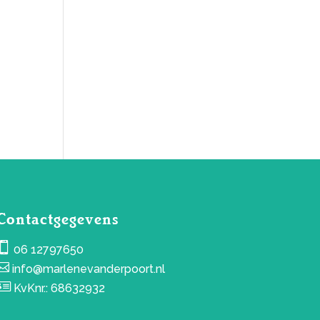
Contactgegevens

06 12797650

info@marlenevanderpoort.nl

KvKnr.: 68632932