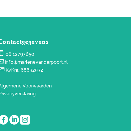
Contactgegevens

06 12797650

info@marlenevanderpoort.nl

KvKnr.: 68632932
Algemene Voorwaarden
Privacyverklaring


