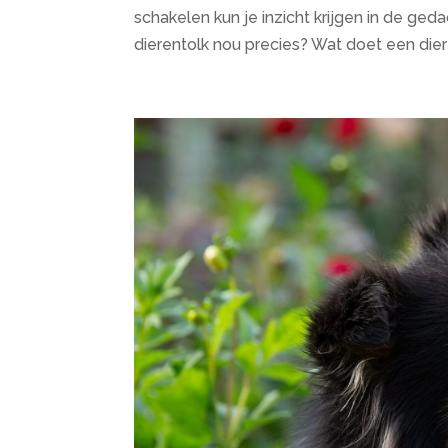
schakelen kun je inzicht krijgen in de ge
dierentolk nou precies? Wat doet een diere