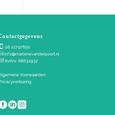
Contactgegevens

06 12797650

info@marlenevanderpoort.nl

KvKnr.: 68632932
Algemene Voorwaarden
Privacyverklaring


